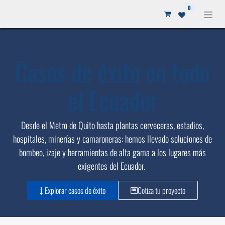
Ir al contenido
0
Casos de éxito en todo
el Ecuador
Desde el Metro de Quito hasta plantas cerveceras, estadios,
hospitales, minerías y camaroneras: hemos llevado soluciones de
bombeo, izaje y herramientas de alta gama a los lugares más
exigentes del Ecuador.
Explorar casos de éxito
Cotiza tu proyecto