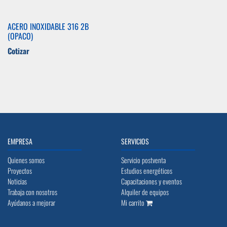
ACERO INOXIDABLE 316 2B
(OPACO)
Cotizar
EMPRESA
SERVICIOS
Quienes somos
Servicio postventa
Proyectos
Estudios energéticos
Noticias
Capacitaciones y eventos
Trabaja con nosotros
Alquiler de equipos
Ayúdanos a mejorar
Mi carrito