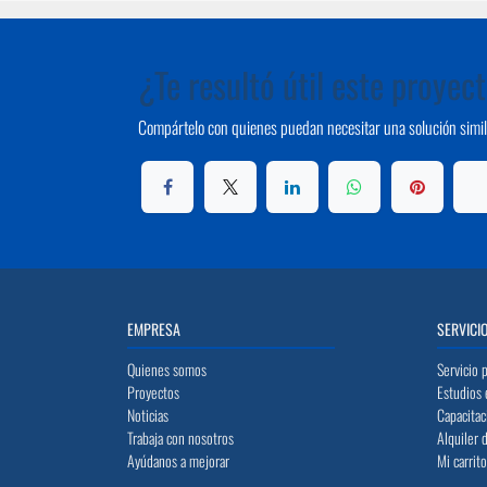
¿Te resultó útil este proyec
Compártelo con quienes puedan necesitar una solución simil
EMPRESA
SERVICI
Quienes somos
Servicio 
Proyectos
Estudios 
Noticias
Capacitac
Trabaja con nosotros
Alquiler 
Ayúdanos a mejorar
Mi carrit