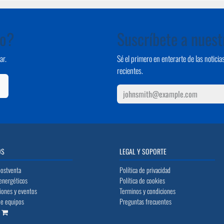
to?
Suscríbete a nuest
ar.
Sé el primero en enterarte de las notic
recientes.
OS
LEGAL Y SOPORTE
postventa
Política de privacidad
energéticos
Política de cookies
iones y eventos
Terminos y condiciones
de equipos
Preguntas frecuentes
o