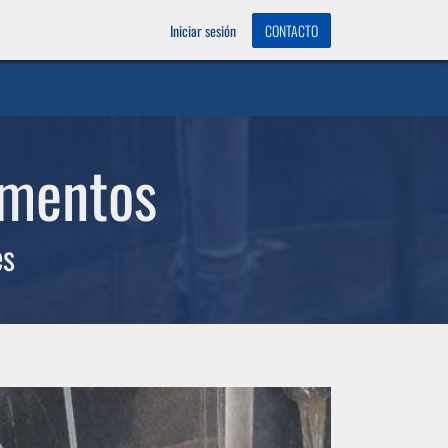
OS
0
Iniciar sesión
CONTACTO
imentos
es