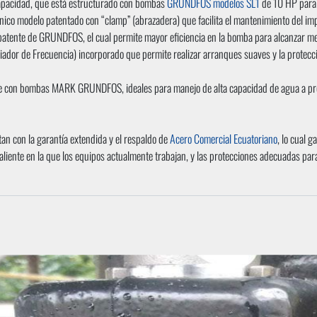
apacidad, que está estructurado con bombas
GRUNDFOS modelos SL1
de 10 HP para
único modelo patentado con “clamp” (abrazadera) que facilita el mantenimiento del 
patente de GRUNDFOS, el cual permite mayor eficiencia en la bomba para alcanzar me
riador de Frecuencia) incorporado que permite realizar arranques suaves y la protecc
le con bombas MARK GRUNDFOS, ideales para manejo de alta capacidad de agua a pre
an con la garantía extendida y el respaldo de
Acero Comercial Ecuatoriano
, lo cual 
liente en la que los equipos actualmente trabajan, y las protecciones adecuadas para 