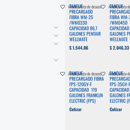
TANQUE
TANQUE
Añadir a lista de deseos
Añadir a lista 
PRECARGADO
PRECARGA
FIBRA WM-25
FIBRA WM-
/WM0330
/WM0450
CAPACIDAD 86,7
CAPACIDAD 
GALONES PENTAIR
GALONES P
WELLMATE
WELLMATE
$
1.544,06
$
2.046,33
TANQUE
TANQUE
Añadir a lista de deseos
Añadir a lista 
PRECARGADO FIBRA
PRECARGAD
FPS-120GV-F
FPS-35GV-
CAPACIDAD 119
CAPACIDAD
GALONES FRANKLIN
GALONES F
ELECTRIC (FPS)
ELECTRIC (
Cotizar
Cotizar