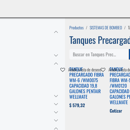
INICIO
LÍNEAS DE NEGOCIO
TIENDA
CASOS DE ÉXITO
CATÁLOGOS
EMPLE
Productos
SISTEMAS DE BOMBEO
T
Tanques Precarga
TANQUE
TANQUE
Añadir a lista de deseos
Añadir a lista 
PRECARGADO FIBRA
PRECARGA
WM-6 /WM0075
FIBRA WM-
CAPACIDAD 19,8
/WM0120
GALONES PENTAIR
CAPACIDAD 
WELLMATE
GALONES P
WELLMATE
$
579,32
Cotizar