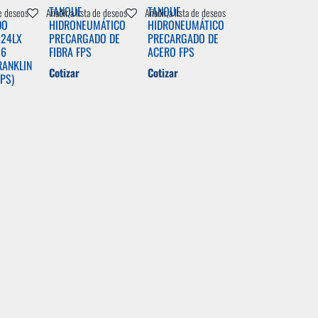
TANQUE
TANQUE
de deseos
Añadir a lista de deseos
Añadir a lista de deseos
DO
HIDRONEUMÁTICO
HIDRONEUMÁTICO
-24LX
PRECARGADO DE
PRECARGADO DE
 6
FIBRA FPS
ACERO FPS
RANKLIN
Cotizar
Cotizar
FPS)