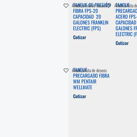
TANQUE DE PRESIÓN
TANQUE
Añadir a lista de deseos
Añadir a lista 
FIBRA FPS-20
PRECARGA
CAPACIDAD 20
ACERO FPS
GALONES FRANKLIN
CAPACIDAD
ELECTRIC (FPS)
GALONES F
ELECTRIC (
Cotizar
Cotizar
TANQUE
Añadir a lista de deseos
PRECARGADO FIBRA
WM PENTAIR
WELLMATE
Cotizar