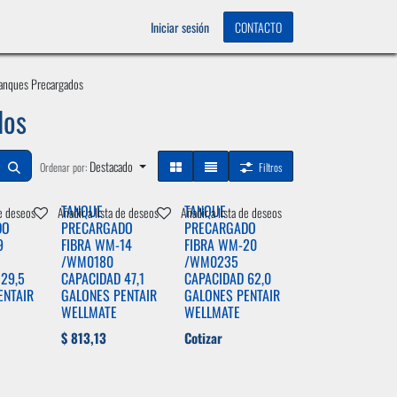
OS
0
Iniciar sesión
CONTACTO
anques Precargados
dos
Destacado
Ordenar por:
Filtros
TANQUE
TANQUE
de deseos
Añadir a lista de deseos
Añadir a lista de deseos
DO
PRECARGADO
PRECARGADO
9
FIBRA WM-14
FIBRA WM-20
/WM0180
/WM0235
29,5
CAPACIDAD 47,1
CAPACIDAD 62,0
ENTAIR
GALONES PENTAIR
GALONES PENTAIR
WELLMATE
WELLMATE
$
813,13
Cotizar