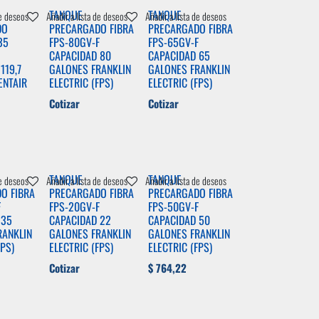
TANQUE
TANQUE
de deseos
Añadir a lista de deseos
Añadir a lista de deseos
DO
PRECARGADO FIBRA
PRECARGADO FIBRA
35
FPS-80GV-F
FPS-65GV-F
CAPACIDAD 80
CAPACIDAD 65
119,7
GALONES FRANKLIN
GALONES FRANKLIN
ENTAIR
ELECTRIC (FPS)
ELECTRIC (FPS)
Cotizar
Cotizar
TANQUE
TANQUE
de deseos
Añadir a lista de deseos
Añadir a lista de deseos
O FIBRA
PRECARGADO FIBRA
PRECARGADO FIBRA
F
FPS-20GV-F
FPS-50GV-F
 35
CAPACIDAD 22
CAPACIDAD 50
RANKLIN
GALONES FRANKLIN
GALONES FRANKLIN
FPS)
ELECTRIC (FPS)
ELECTRIC (FPS)
Cotizar
$
764,22