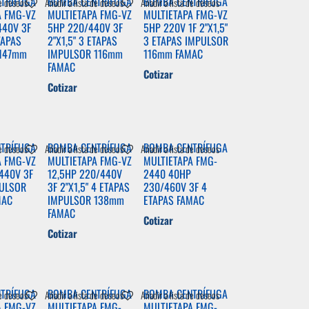
TRÍFUGA
BOMBA CENTRÍFUGA
BOMBA CENTRÍFUGA
de deseos
Añadir a lista de deseos
Añadir a lista de deseos
A FMG-VZ
MULTIETAPA FMG-VZ
MULTIETAPA FMG-VZ
440V 3F
5HP 220/440V 3F
5HP 220V 1F 2"X1,5"
TAPAS
2"X1,5" 3 ETAPAS
3 ETAPAS IMPULSOR
 147mm
IMPULSOR 116mm
116mm FAMAC
FAMAC
Cotizar
Cotizar
TRÍFUGA
BOMBA CENTRÍFUGA
BOMBA CENTRÍFUGA
de deseos
Añadir a lista de deseos
Añadir a lista de deseos
A FMG-VZ
MULTIETAPA FMG-VZ
MULTIETAPA FMG-
440V 3F
12,5HP 220/440V
2440 40HP
PULSOR
3F 2"X1,5" 4 ETAPAS
230/460V 3F 4
MAC
IMPULSOR 138mm
ETAPAS FAMAC
FAMAC
Cotizar
Cotizar
TRÍFUGA
BOMBA CENTRÍFUGA
BOMBA CENTRÍFUGA
de deseos
Añadir a lista de deseos
Añadir a lista de deseos
A FMG-VZ
MULTIETAPA FMG-
MULTIETAPA FMG-