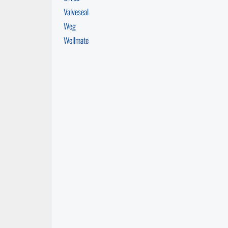
Valveseal
Weg
Wellmate