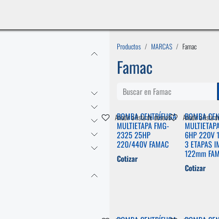
INICIO
LÍNEAS DE NEGOCIO
TIENDA
CASOS DE ÉXITO
CATÁLOGOS
EMPLE
Productos
MARCAS
Famac
Famac
BOMBA CENTRÍFUGA
BOMBA CEN
Añadir a lista de deseos
Añadir a lista 
MULTIETAPA FMG-
MULTIETAP
2325 25HP
6HP 220V 1
220/440V FAMAC
3 ETAPAS 
122mm FA
Cotizar
Cotizar