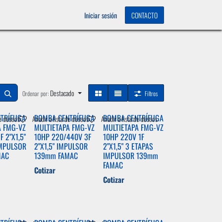
OS
0
Iniciar sesión
CONTACTO
Destacado
Ordenar por:
Filtros
TRÍFUGA
BOMBA CENTRÍFUGA
BOMBA CENTRÍFUGA
de deseos
Añadir a lista de deseos
Añadir a lista de deseos
A FMG-VZ
MULTIETAPA FMG-VZ
MULTIETAPA FMG-VZ
F 2"X1,5"
10HP 220/440V 3F
10HP 220V 1F
IMPULSOR
2"X1,5" IMPULSOR
2"X1,5" 3 ETAPAS
MAC
139mm FAMAC
IMPULSOR 139mm
FAMAC
Cotizar
Cotizar