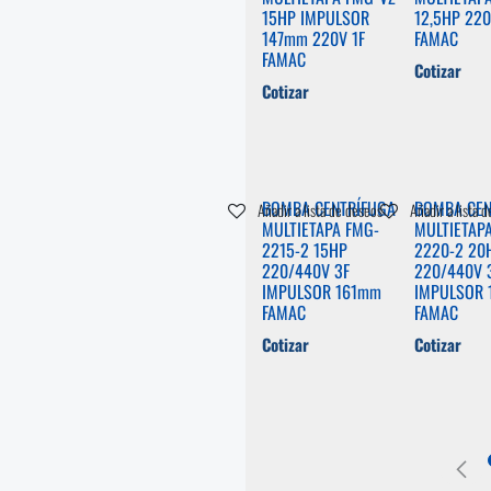
15HP IMPULSOR
12,5HP 220
147mm 220V 1F
FAMAC
FAMAC
Cotizar
Cotizar
BOMBA CENTRÍFUGA
BOMBA CEN
Añadir a lista de deseos
Añadir a lista 
MULTIETAPA FMG-
MULTIETAP
2215-2 15HP
2220-2 20
220/440V 3F
220/440V 
IMPULSOR 161mm
IMPULSOR
FAMAC
FAMAC
Cotizar
Cotizar