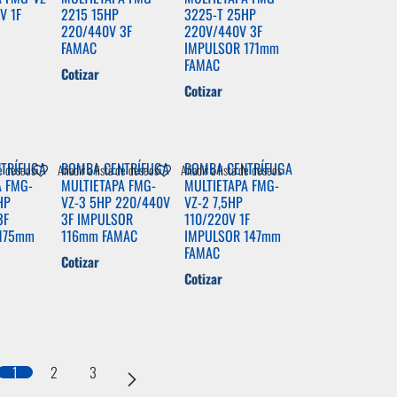
V 1F
2215 15HP
3225-T 25HP
220/440V 3F
220V/440V 3F
FAMAC
IMPULSOR 171mm
FAMAC
Cotizar
Cotizar
TRÍFUGA
BOMBA CENTRÍFUGA
BOMBA CENTRÍFUGA
de deseos
Añadir a lista de deseos
Añadir a lista de deseos
A FMG-
MULTIETAPA FMG-
MULTIETAPA FMG-
HP
VZ-3 5HP 220/440V
VZ-2 7,5HP
3F
3F IMPULSOR
110/220V 1F
 175mm
116mm FAMAC
IMPULSOR 147mm
FAMAC
Cotizar
Cotizar
1
2
3