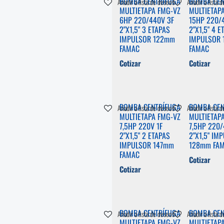
BOMBA CENTRÍFUGA
BOMBA CEN
Añadir a lista de deseos
Añadir a lista 
MULTIETAPA FMG-VZ
MULTIETAP
6HP 220/440V 3F
15HP 220/
2"X1,5" 3 ETAPAS
2"X1,5" 4 E
IMPULSOR 122mm
IMPULSOR
FAMAC
FAMAC
Cotizar
Cotizar
BOMBA CENTRÍFUGA
BOMBA CEN
Añadir a lista de deseos
Añadir a lista 
MULTIETAPA FMG-VZ
MULTIETAP
7,5HP 220V 1F
7,5HP 220/
2"X1,5" 2 ETAPAS
2"X1,5" IM
IMPULSOR 147mm
128mm FA
FAMAC
Cotizar
Cotizar
BOMBA CENTRÍFUGA
BOMBA CEN
Añadir a lista de deseos
Añadir a lista 
MULTIETAPA FMG-VZ
MULTIETAP