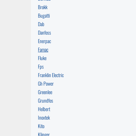
Brokk
Bugatti
Dab
Danfoss
Enerpac
Famac
Fluke
Fps
Franklin Electric
Gh Power
Greenlee
Grundfos
Helbert
Inoxtek
Kito
Klinger