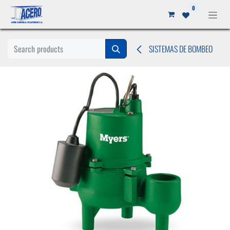
Ir al contenido
0
SISTEMAS DE BOMBEO