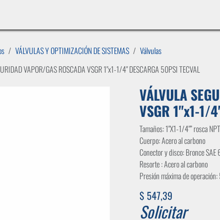
INICIO
LÍNEAS DE NEGOCIO
TIENDA
CASOS DE ÉXITO
CATÁLOGOS
EMPLE
os
VÁLVULAS Y OPTIMIZACIÓN DE SISTEMAS
Válvulas
URIDAD VAPOR/GAS ROSCADA VSGR 1"x1-1/4" DESCARGA 50PSI TECVAL
VÁLVULA SEG
VSGR 1"x1-1/
Tamaños: 1"X1-1/4"” rosca NP
Cuerpo: Acero al carbono
Conector y disco: Bronce SAE 
Resorte : Acero al carbono
Presión máxima de operación:
$
547,39
Solicitar