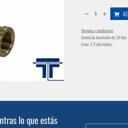
AG
Términos y condiciones
Grantía de devolución de 30 días
Envío: 2-3 días hábiles
tras lo que estás