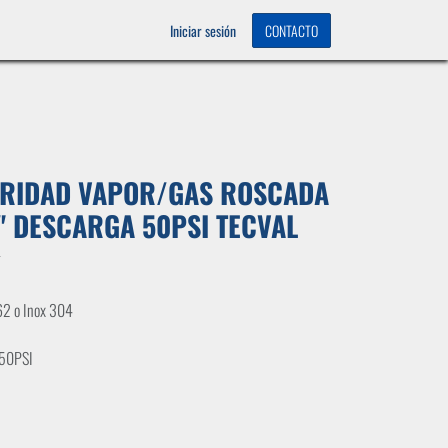
OS
0
Iniciar sesión
CONTACTO
URIDAD VAPOR/GAS ROSCADA
4" DESCARGA 50PSI TECVAL
T
62 o Inox 304
 50PSI