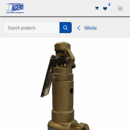
Ir al contenido
0
Válvulas