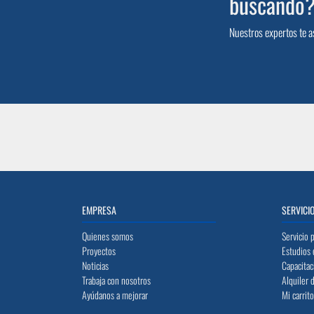
buscando
Nuestros expertos te a
EMPRESA
SERVICI
Quienes somos
Servicio 
Proyectos
Estudios 
Noticias
Capacitac
Trabaja con nosotros
Alquiler 
Ayúdanos a mejorar
Mi carrit