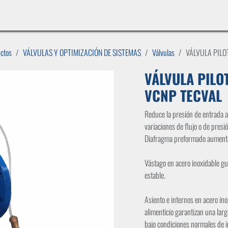
INICIO
LÍNEAS DE NEGOCIO
TIENDA
CASOS DE ÉXITO
CATÁLOGOS
EMPLE
uctos
VÁLVULAS Y OPTIMIZACIÓN DE SISTEMAS
Válvulas
VÁLVULA PILO
VÁLVULA PILO
VCNP TECVAL
Reduce la presión de entrada 
variaciones de flujo o de presi
Diafragma preformado aumentan
Vástago en acero inoxidable gu
estable.
Asiento e internos en acero inox
alimenticio garantizan una larga
bajo condiciones normales de i