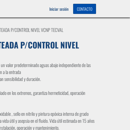
OS
0
Iniciar sesión
CONTACTO
TEADA P/CONTROL NIVEL VCNP TECVAL
TEADA P/CONTROL NIVEL
a un valor predeterminado aguas abajo independiente de las
ón a la entrada
 sensibilidad y duración.
iado en los extremos, garantiza hermeticidad, operación
idable , sello en nitrilo y pintura epóxica interna de grado
 vida útil y asepsia en el fluido. Vida útil estimada en 15 años
nstalación, operación y mantenimiento.