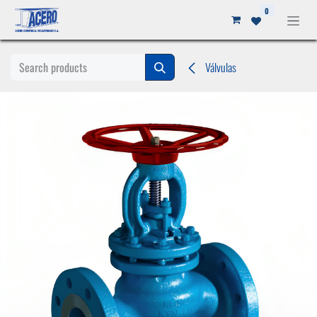
Ir al contenido
0
Válvulas