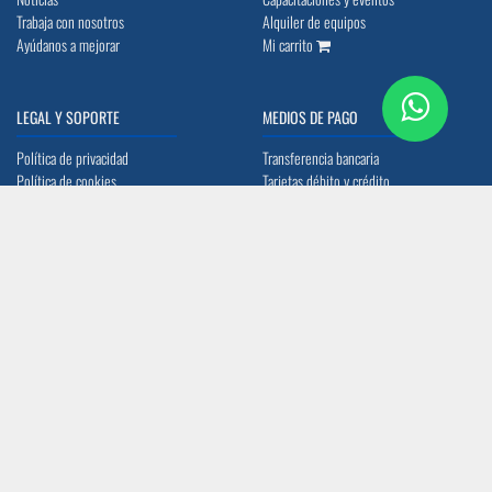
Trabaja con nosotros
Alquiler de equipos
Ayúdanos a mejorar
Mi carrito
LEGAL Y SOPORTE
MEDIOS DE PAGO
Política de privacidad
Transferencia bancaria
Política de cookies
Tarjetas débito y crédito
Terminos y condiciones
Preguntas frecuentes
UBICACIÓN
CONTACTO
Quito: Av. La Prensa N45-14 y
info@acerocomercial.com
Telégrafo 1
(02) 2454 333 / (04) 3811 280
Guayaquil: Av. Juan Tanca Marengo Km
17
SÍGUENOS