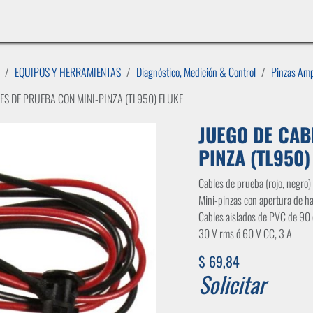
INICIO
LÍNEAS DE NEGOCIO
TIENDA
CASOS DE ÉXITO
CATÁLOGOS
EMPLE
EQUIPOS Y HERRAMIENTAS
Diagnóstico, Medición & Control
Pinzas Amp
ES DE PRUEBA CON MINI-PINZA (TL950) FLUKE
JUEGO DE CAB
PINZA (TL950)
Cables de prueba (rojo, negro
Mini-pinzas con apertura de h
Cables aislados de PVC de 90 
30 V rms ó 60 V CC, 3 A
$
69,84
Solicitar