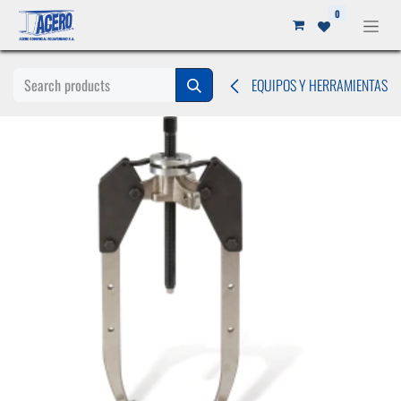
Ir al contenido
0
EQUIPOS Y HERRAMIENTAS