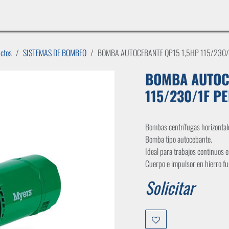
INICIO
LÍNEAS DE NEGOCIO
TIENDA
CASOS DE ÉXITO
CATÁLOGOS
EMPLE
uctos
SISTEMAS DE BOMBEO
BOMBA AUTOCEBANTE QP15 1,5HP 115/230/
BOMBA AUTOC
115/230/1F P
Bombas centrífugas horizonta
Bomba tipo autocebante.
Ideal para trabajos continuos e
Cuerpo e impulsor en hierro f
Solicitar