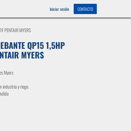
OS
0
Iniciar sesión
CONTACTO
1F PENTAIR MYERS
EBANTE QP15 1,5HP
ENTAIR MYERS
les Myers
n industria y riego.
undido