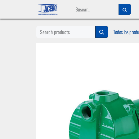
Ir al contenido
Todos los prod