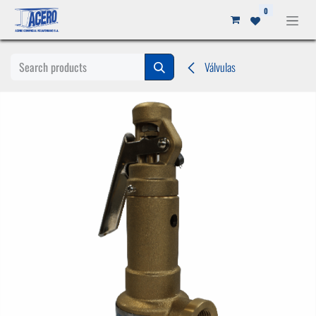
Ir al contenido
0
Válvulas