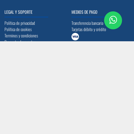
LEGAL Y SOPORTE
MEDIOS DE PAGO
Política de privacidad
Transferencia bancaria
Política de cookies
Tarjetas débito y crédito
Terminos y condiciones
Preguntas frecuentes
UBICACIÓN
CONTACTO
Quito: Av. La Prensa N45-14 y
info@acerocomercial.com
Telégrafo 1
(02) 2454 333 / (04) 3811 280
Guayaquil: Av. Juan Tanca Marengo Km
17
SÍGUENOS
CERTIFICACIÓN ISO 9001:2015