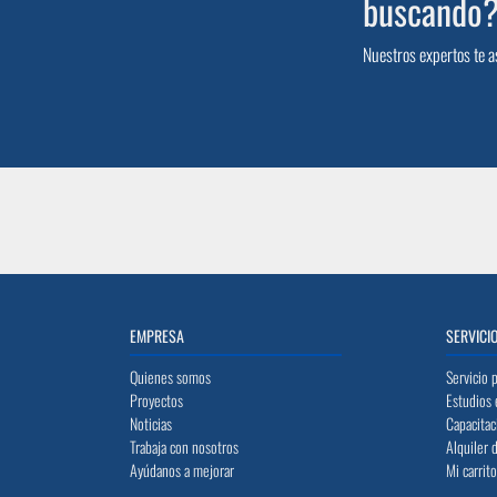
buscando
Nuestros expertos te a
EMPRESA
SERVICI
Quienes somos
Servicio 
Proyectos
Estudios 
Noticias
Capacitac
Trabaja con nosotros
Alquiler 
Ayúdanos a mejorar
Mi carrit