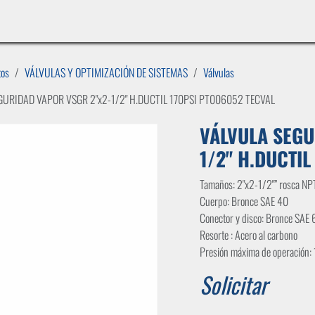
INICIO
LÍNEAS DE NEGOCIO
TIENDA
CASOS DE ÉXITO
CATÁLOGOS
EMPLE
tos
VÁLVULAS Y OPTIMIZACIÓN DE SISTEMAS
Válvulas
GURIDAD VAPOR VSGR 2"x2-1/2" H.DUCTIL 170PSI PT006052 TECVAL
VÁLVULA SEGU
1/2" H.DUCTIL
Tamaños: 2"x2-1/2"” rosca NP
Cuerpo: Bronce SAE 40
Conector y disco: Bronce SAE 
Resorte : Acero al carbono
Presión máxima de operación:
Solicitar