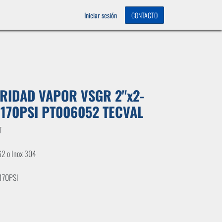
OS
0
Iniciar sesión
CONTACTO
RIDAD VAPOR VSGR 2"x2-
 170PSI PT006052 TECVAL
T
62 o Inox 304
 170PSI