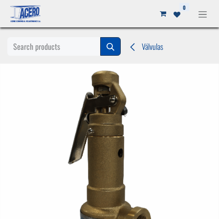
Ir al contenido
0
Válvulas