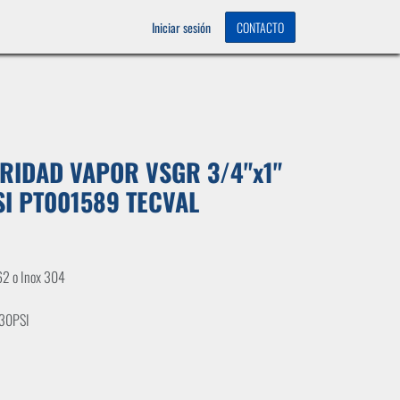
OS
0
Iniciar sesión
CONTACTO
RIDAD VAPOR VSGR 3/4"x1"
SI PT001589 TECVAL
62 o Inox 304
 30PSI