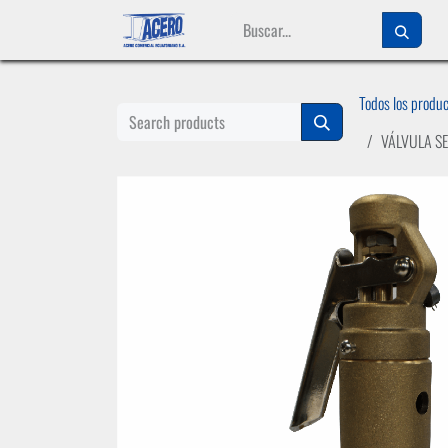
Ir al contenido
Todos los produ
VÁLVULA SE