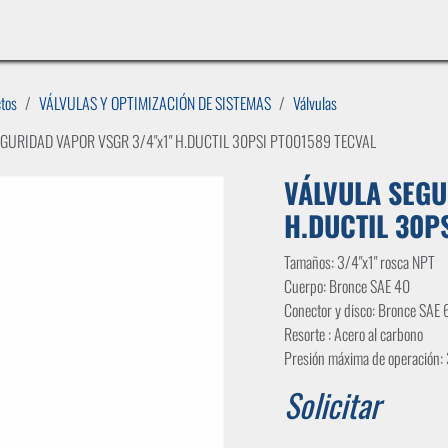
INICIO
LÍNEAS DE NEGOCIO
TIENDA
CASOS DE ÉXITO
CATÁLOGOS
EMPLE
ctos
VÁLVULAS Y OPTIMIZACIÓN DE SISTEMAS
Válvulas
GURIDAD VAPOR VSGR 3/4"x1" H.DUCTIL 30PSI PT001589 TECVAL
VÁLVULA SEGU
H.DUCTIL 30P
Tamaños: 3/4"x1" rosca NPT
Cuerpo: Bronce SAE 40
Conector y disco: Bronce SAE 
Resorte : Acero al carbono
Presión máxima de operación:
Solicitar