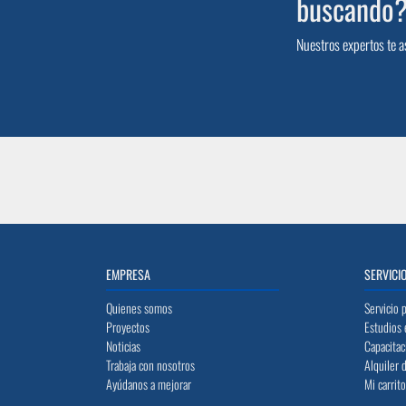
buscando
Nuestros expertos te a
EMPRESA
SERVICI
Quienes somos
Servicio 
Proyectos
Estudios 
Noticias
Capacitac
Trabaja con nosotros
Alquiler 
Ayúdanos a mejorar
Mi carrit