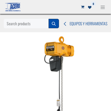
Ir al contenido
0
EQUIPOS Y HERRAMIENTAS