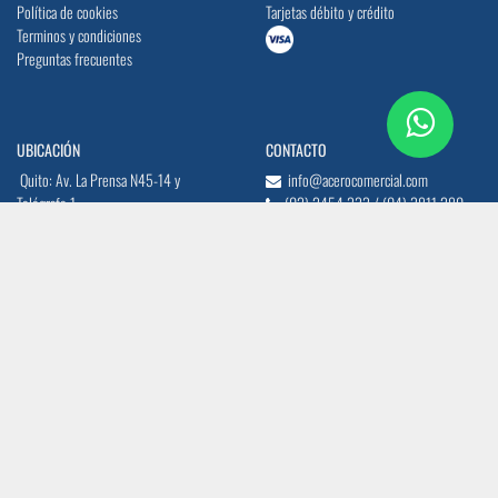
Política de cookies
Tarjetas débito y crédito
Terminos y condiciones
Preguntas frecuentes
UBICACIÓN
CONTACTO
Quito: Av. La Prensa N45-14 y
info@acerocomercial.com
Telégrafo 1
(02) 2454 333 / (04) 3811 280
Guayaquil: Av. Juan Tanca Marengo Km
17
SÍGUENOS
CERTIFICACIÓN ISO 9001:2015
Copyright © Acero Comercial Ecuatoraino S.A.