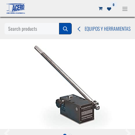
Ir al contenido
0
EQUIPOS Y HERRAMIENTAS