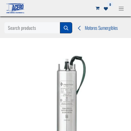
Ir al contenido
0
Motores Sumergibles