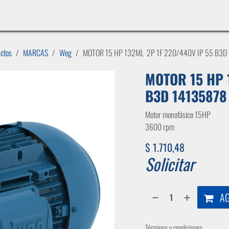
INICIO
LÍNEAS DE NEGOCIO
TIENDA
CASOS DE ÉXITO
CATÁLOGOS
EMPLE
uctos
MARCAS
Weg
MOTOR 15 HP 132ML 2P 1F 220/440V IP 55 B3D
MOTOR 15 HP 
B3D 14135878
Motor monofásico 15HP
3600 rpm
$
1.710,48
Solicitar
AG
Términos y condiciones