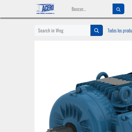
Ir al contenido
Todos los prod