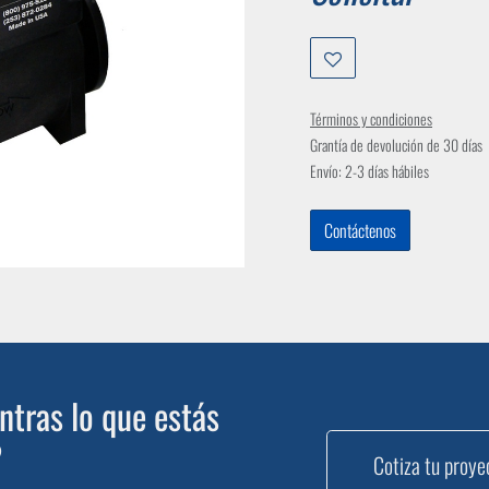
Términos y condiciones
Grantía de devolución de 30 días
Envío: 2-3 días hábiles
Contáctenos
tras lo que estás
?
Cotiza tu proye