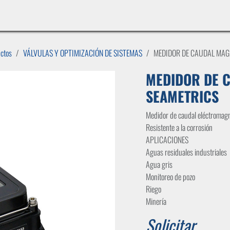
INICIO
LÍNEAS DE NEGOCIO
TIENDA
CASOS DE ÉXITO
CATÁLOGOS
EMPLE
uctos
VÁLVULAS Y OPTIMIZACIÓN DE SISTEMAS
MEDIDOR DE CAUDAL MAG
MEDIDOR DE 
SEAMETRICS
Medidor de caudal eléctromagné
Resistente a la corrosión
APLICACIONES
Aguas residuales industriales
Agua gris
Monitoreo de pozo
Riego
Minería
Solicitar