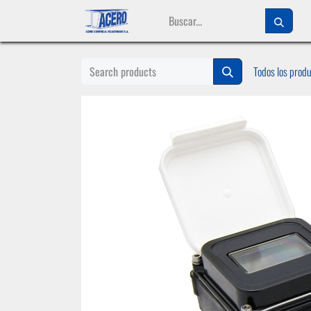
Ir al contenido
Todos los prod