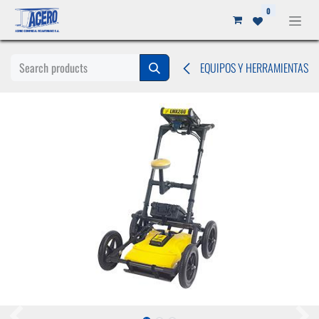
Ir al contenido
0
EQUIPOS Y HERRAMIENTAS