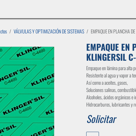
INICIO
LÍNEAS DE NEGOCIO
TIENDA
CASOS DE ÉXITO
CATÁLOGOS
EMPLE
uctos
VÁLVULAS Y OPTIMIZACIÓN DE SISTEMAS
EMPAQUE EN PLANCHA DE 
EMPAQUE EN P
KLINGERSIL C
Empaque en lámina para alta p
Resistente al agua y vapor a t
Así como a aceites, gases,
Soluciones salinas, combustibl
Alcoholes, ácidos orgánicos e
Hidrocarburos, lubricantes y r
Solicitar