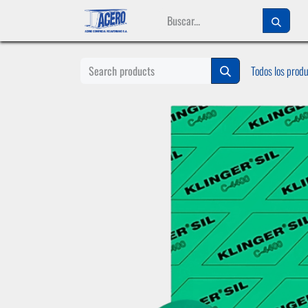
Ir al contenido
Todos los prod