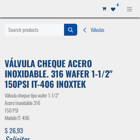
Ir al contenido
0
Válvulas
VÁLVULA CHEQUE ACERO
INOXIDABLE. 316 WAFER 1-1/2"
150PSI IT-406 INOXTEK
Válvula cheque tipo wafer 1-1/2"
Acero Inoxidable 316
150 PSI
Modelo IT 406
$
26,93
Solicitar