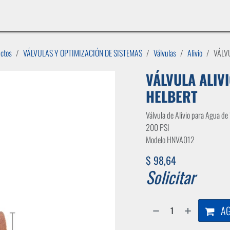
INICIO
LÍNEAS DE NEGOCIO
TIENDA
CASOS DE ÉXITO
CATÁLOGOS
EMPLE
uctos
VÁLVULAS Y OPTIMIZACIÓN DE SISTEMAS
Válvulas
Alivio
VÁLV
VÁLVULA ALIVI
HELBERT
Válvula de Alivio para Agua de
200 PSI
Modelo HNVA012
$
98,64
Solicitar
AG