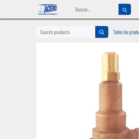
Ir al contenido
Todos los prod