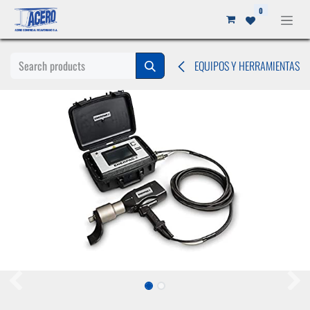
Ir al contenido
0
EQUIPOS Y HERRAMIENTAS