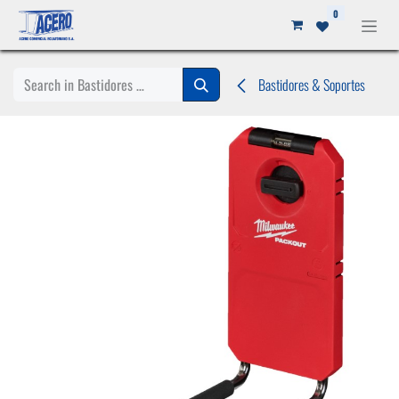
Ir al contenido
0
Bastidores & Soportes