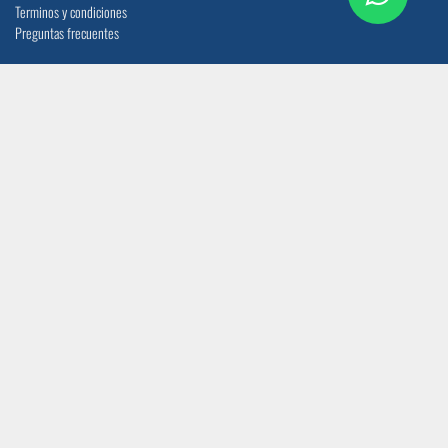
Terminos y condiciones
Preguntas frecuentes
UBICACIÓN
CONTACTO
Quito: Av. La Prensa N45-14 y
info@acerocomercial.com
Telégrafo 1
(02) 2454 333 / (04) 3811 280
Guayaquil: Av. Juan Tanca Marengo Km
17
SÍGUENOS
CERTIFICACIÓN ISO 9001:2015
Copyright © Acero Comercial Ecuatoraino S.A.
Con tecnología de
- El mejor
Comercio electrónico de código abierto