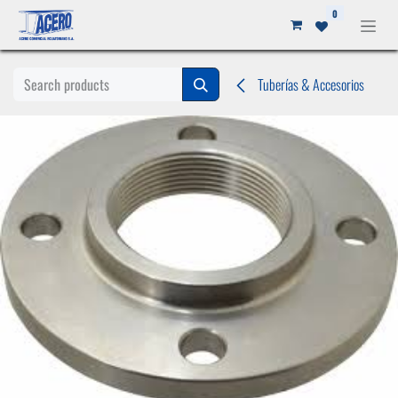
Ir al contenido
0
Tuberías & Accesorios