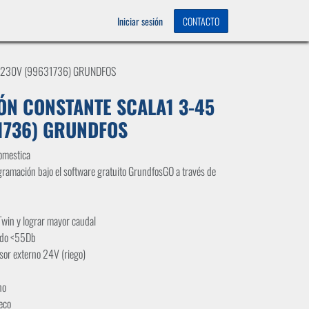
OS
0
Iniciar sesión
CONTACTO
X230V (99631736) GRUNDFOS
N CONSTANTE SCALA1 3-45
1736) GRUNDFOS
omestica
rogramación bajo el software gratuito GrundfosGO a través de
 Twin y lograr mayor caudal
uido <55Db
sor externo 24V (riego)
no
eco