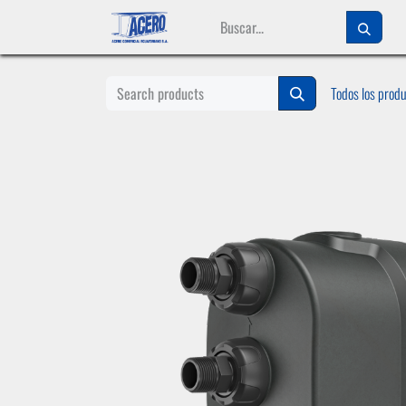
Ir al contenido
Todos los prod