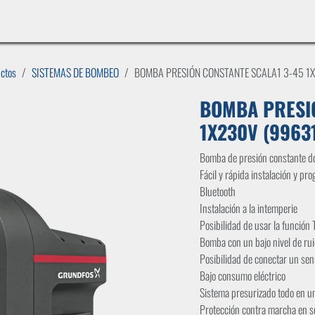
INICIO
LÍNEAS DE NEGOCIO
TIENDA
CASOS DE ÉXITO
CATÁLOGOS
EMPLE
uctos
SISTEMAS DE BOMBEO
BOMBA PRESIÓN CONSTANTE SCALA1 3-45 1
BOMBA PRESIÓ
1X230V (9963
Bomba de presión constante d
Fácil y rápida instalación y p
Bluetooth
Instalación a la intemperie
Posibilidad de usar la función
Bomba con un bajo nivel de r
Posibilidad de conectar un sen
Bajo consumo eléctrico
Sistema presurizado todo en u
Protección contra marcha en s