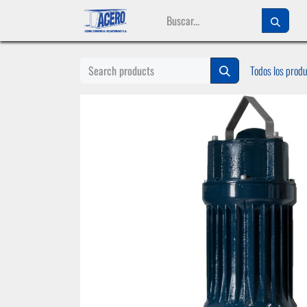
Ir al contenido
Todos los prod