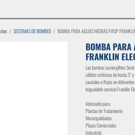
INICIO
LÍNEAS DE NEGOCIO
TIENDA
CASOS DE ÉXITO
CATÁLOGOS
EMPLE
uctos
SISTEMAS DE BOMBEO
BOMBA PARA AGUAS NEGRAS FWSP FRANKLIN
BOMBA PARA 
FRANKLIN ELE
Las bombas sumergibles Serie
sólidos esféricos de hasta 3” y
caudales o flujos en diferentes
inigualable servicio Franklin Ele
Adecuado para:
Plantas de Tratamiento
Municipalidades
Plazas Comerciales
Industrial