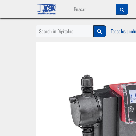
Ir al contenido
Todos los prod