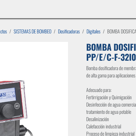
INICIO
LÍNEAS DE NEGOCIO
TIENDA
CASOS DE ÉXITO
CATÁLOGOS
EMPLE
uctos
SISTEMAS DE BOMBEO
Dosificadoras
Digitales
BOMBA DOSIFIC
BOMBA DOSIFI
PP/E/C-F-32
Bomba dosificadora de membran
de alta gama para aplicaciones
Adecuado para:
Fertirrigación y Quimigación
Desinfección de agua comercia
tratamiento de agua potable
Desalinización
Calefacción industrial
Proceso de limpieza industrial