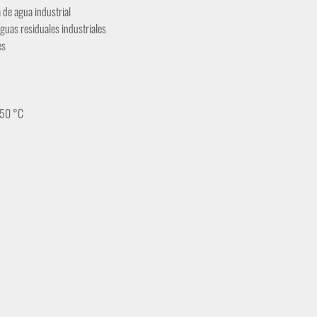
 de agua industrial
aguas residuales industriales
es
. 50 °C