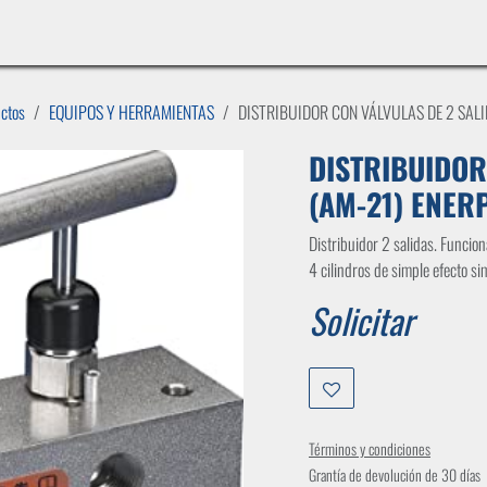
INICIO
LÍNEAS DE NEGOCIO
TIENDA
CASOS DE ÉXITO
CATÁLOGOS
EMPLE
uctos
EQUIPOS Y HERRAMIENTAS
DISTRIBUIDOR CON VÁLVULAS DE 2 SALI
DISTRIBUIDOR
(AM-21) ENER
Distribuidor 2 salidas. Funcio
4 cilindros de simple efecto 
Solicitar
Términos y condiciones
Grantía de devolución de 30 días