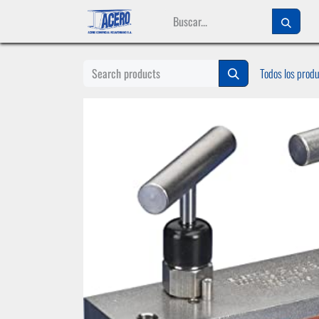
Ir al contenido
Todos los prod