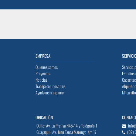
EMPRESA
SERVICI
Quienes somos
Servicio 
Proyectos
Estudios 
Noticias
Capacitac
Trabaja con nosotros
Alquiler 
Ayúdanos a mejorar
Mi carrit
UBICACIÓN
CONTAC
Quito: Av. La Prensa N45-14 y Telégrafo 1
info
Guayaquil: Av. Juan Tanca Marengo Km 17
(02) 