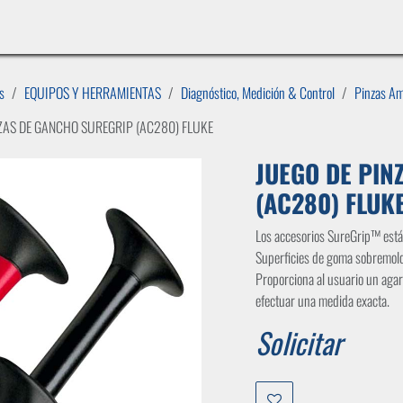
INICIO
LÍNEAS DE NEGOCIO
TIENDA
CASOS DE ÉXITO
CATÁLOGOS
EMPLE
s
EQUIPOS Y HERRAMIENTAS
Diagnóstico, Medición & Control
Pinzas Am
ZAS DE GANCHO SUREGRIP (AC280) FLUKE
JUEGO DE PIN
(AC280) FLUK
Los accesorios SureGrip™ está
Superficies de goma sobremol
Proporciona al usuario un agar
efectuar una medida exacta.
Solicitar