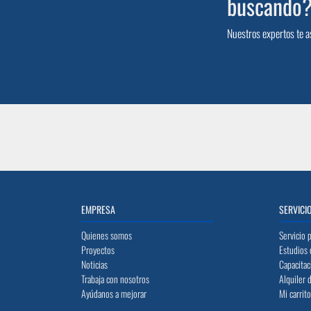
buscando
Nuestros expertos te a
EMPRESA
SERVICI
Quienes somos
Servicio 
Proyectos
Estudios 
Noticias
Capacitac
Trabaja con nosotros
Alquiler 
Ayúdanos a mejorar
Mi carrit