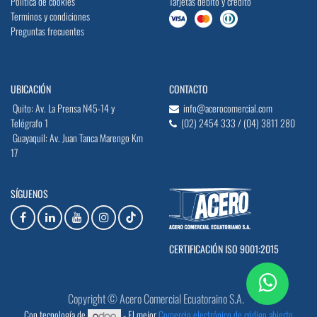
Política de cookies
Tarjetas débito y crédito
Terminos y condiciones
Preguntas frecuentes
UBICACIÓN
CONTACTO
Quito: Av. La Prensa N45-14 y
info@acerocomercial.com
Telégrafo 1
(02) 2454 333 / (04) 3811 280
Guayaquil: Av. Juan Tanca Marengo Km
17
SÍGUENOS
CERTIFICACIÓN ISO 9001:2015
Copyright © Acero Comercial Ecuatoraino S.A.
Con tecnología de
- El mejor
Comercio electrónico de código abierto