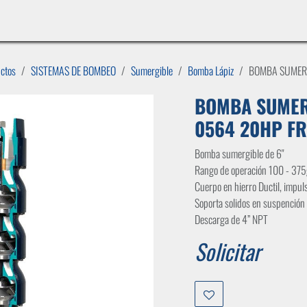
INICIO
LÍNEAS DE NEGOCIO
TIENDA
CASOS DE ÉXITO
CATÁLOGOS
EMPLE
uctos
SISTEMAS DE BOMBEO
Sumergible
Bomba Lápiz
BOMBA SUMERG
BOMBA SUMER
0564 20HP FR
Bomba sumergible de 6"
Rango de operación 100 - 37
Cuerpo en hierro Ductil, impul
Soporta solidos en suspenció
Descarga de 4” NPT
Solicitar