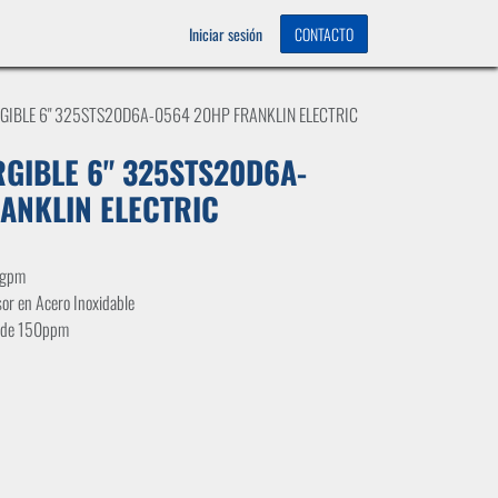
OS
0
Iniciar sesión
CONTACTO
IBLE 6" 325STS20D6A-0564 20HP FRANKLIN ELECTRIC
GIBLE 6" 325STS20D6A-
ANKLIN ELECTRIC
5gpm
sor en Acero Inoxidable
n de 150ppm