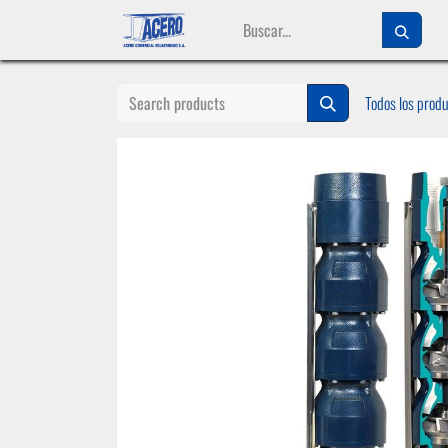
Ir al contenido
Todos los prod