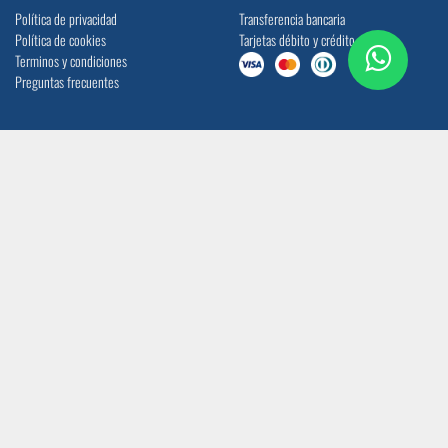
Política de privacidad
Transferencia bancaria
Política de cookies
Tarjetas débito y crédito
Terminos y condiciones
Preguntas frecuentes
UBICACIÓN
CONTACTO
Quito: Av. La Prensa N45-14 y
info@acerocomercial.com
Telégrafo 1
(02) 2454 333 / (04) 3811 280
Guayaquil: Av. Juan Tanca Marengo Km
17
SÍGUENOS
CERTIFICACIÓN ISO 9001:2015