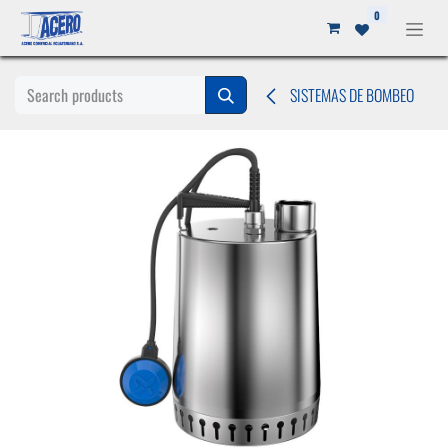
Ir al contenido
0
SISTEMAS DE BOMBEO