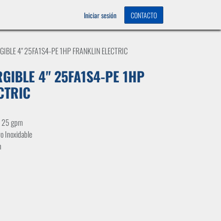
OS
0
Iniciar sesión
CONTACTO
IBLE 4" 25FA1S4-PE 1HP FRANKLIN ELECTRIC
IBLE 4" 25FA1S4-PE 1HP
CTRIC
y 25 gpm
o Inoxidable
n