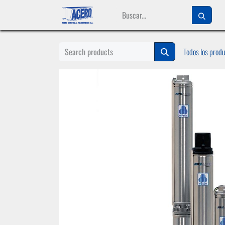
Ir al contenido
Todos los prod