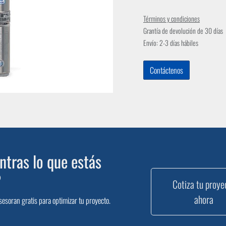
Términos y condiciones
Grantía de devolución de 30 días
Envío: 2-3 días hábiles
Contáctenos
tras lo que estás
?
Cotiza tu proye
ahora
sesoran gratis para optimizar tu proyecto.