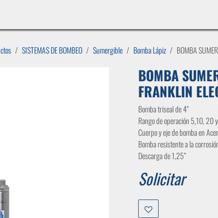
INICIO
LÍNEAS DE NEGOCIO
TIENDA
CASOS DE ÉXITO
CATÁLOGOS
EMPLE
uctos
SISTEMAS DE BOMBEO
Sumergible
Bomba Lápiz
BOMBA SUMERG
BOMBA SUMERG
FRANKLIN ELE
Bomba triseal de 4"
Rango de operación 5,10, 20 
Cuerpo y eje de bomba en Acer
Bomba resistente a la corrosió
Descarga de 1,25”
Solicitar