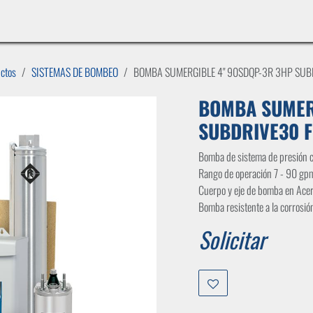
INICIO
LÍNEAS DE NEGOCIO
TIENDA
CASOS DE ÉXITO
CATÁLOGOS
EMPLE
uctos
SISTEMAS DE BOMBEO
BOMBA SUMERGIBLE 4" 90SDQP-3R 3HP SUB
BOMBA SUMER
SUBDRIVE30 F
Bomba de sistema de presión 
Rango de operación 7 - 90 gp
Cuerpo y eje de bomba en Acer
Bomba resistente a la corrosió
Solicitar