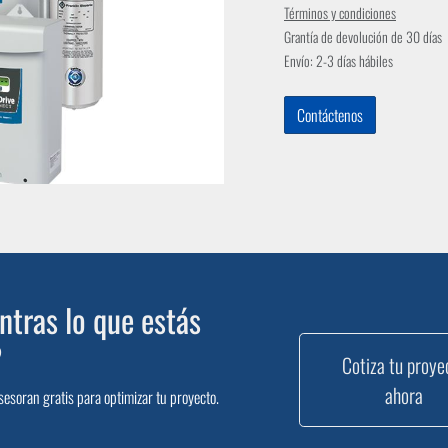
Términos y condiciones
Grantía de devolución de 30 días
Envío: 2-3 días hábiles
Contáctenos
tras lo que estás
?
Cotiza tu proye
ahora
sesoran gratis para optimizar tu proyecto.