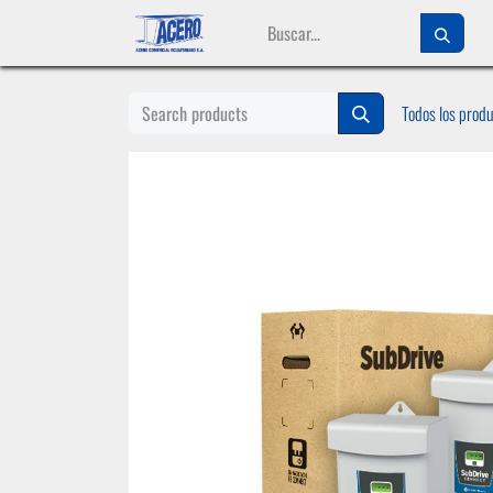
Ir al contenido
Todos los prod