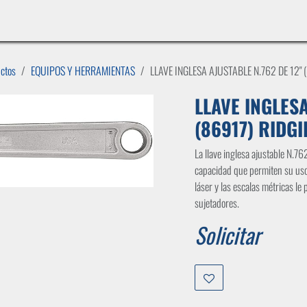
INICIO
LÍNEAS DE NEGOCIO
TIENDA
CASOS DE ÉXITO
CATÁLOGOS
EMPLE
uctos
EQUIPOS Y HERRAMIENTAS
LLAVE INGLESA AJUSTABLE N.762 DE 12" 
LLAVE INGLESA
(86917) RIDGI
La llave inglesa ajustable N.7
capacidad que permiten su uso
láser y las escalas métricas le
sujetadores.
Solicitar