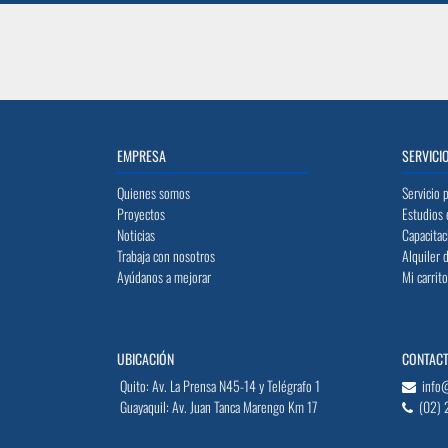
EMPRESA
SERVICI
Quienes somos
Servicio 
Proyectos
Estudios 
Noticias
Capacitac
Trabaja con nosotros
Alquiler 
Ayúdanos a mejorar
Mi carrit
UBICACIÓN
CONTAC
Quito: Av. La Prensa N45-14 y Telégrafo 1
info
Guayaquil: Av. Juan Tanca Marengo Km 17
(02) 