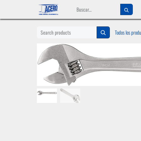
Ir al contenido
Todos los prod