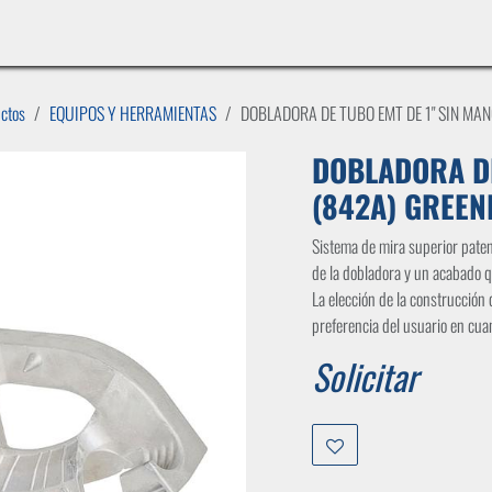
INICIO
LÍNEAS DE NEGOCIO
TIENDA
CASOS DE ÉXITO
CATÁLOGOS
EMPLE
uctos
EQUIPOS Y HERRAMIENTAS
DOBLADORA DE TUBO EMT DE 1" SIN MAN
DOBLADORA DE
(842A) GREEN
Sistema de mira superior paten
de la dobladora y un acabado q
La elección de la construcción
preferencia del usuario en cuan
Solicitar