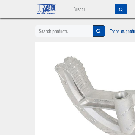
Ir al contenido
Todos los prod