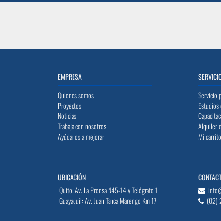
EMPRESA
SERVICI
Quienes somos
Servicio 
Proyectos
Estudios 
Noticias
Capacitac
Trabaja con nosotros
Alquiler 
Ayúdanos a mejorar
Mi carrit
UBICACIÓN
CONTAC
Quito: Av. La Prensa N45-14 y Telégrafo 1
info
Guayaquil: Av. Juan Tanca Marengo Km 17
(02) 