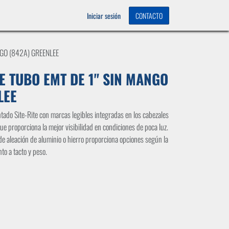
OS
0
Iniciar sesión
CONTACTO
GO (842A) GREENLEE
 TUBO EMT DE 1" SIN MANGO
LEE
tado Site-Rite con marcas legibles integradas en los cabezales
ue proporciona la mejor visibilidad en condiciones de poca luz.
 de aleación de aluminio o hierro proporciona opciones según la
to a tacto y peso.