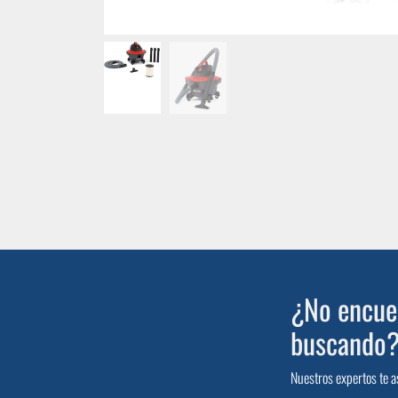
¿No encuen
buscando
Nuestros expertos te a