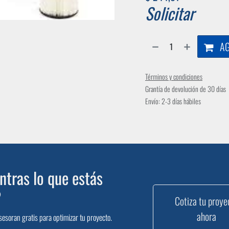
Solicitar
AG
Términos y condiciones
Grantía de devolución de 30 días
Envío: 2-3 días hábiles
tras lo que estás
?
Cotiza tu proye
ahora
sesoran gratis para optimizar tu proyecto.