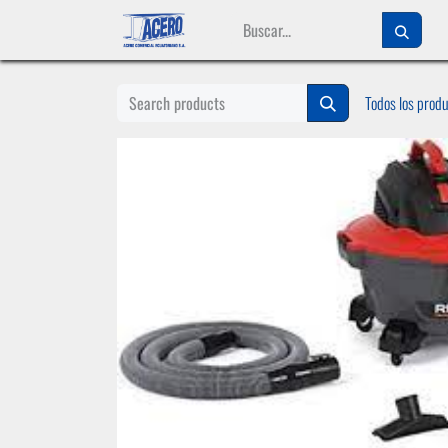
Ir al contenido
Todos los prod