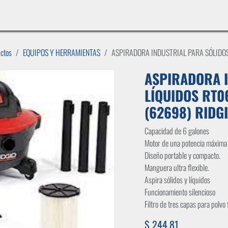
INICIO
LÍNEAS DE NEGOCIO
TIENDA
CASOS DE ÉXITO
CATÁLOGOS
EMPLE
uctos
EQUIPOS Y HERRAMIENTAS
ASPIRADORA INDUSTRIAL PARA SÓLIDOS
ASPIRADORA I
LÍQUIDOS RT0
(62698) RIDG
Capacidad de 6 galones
Motor de una potencia máxima
Diseño portable y compacto.
Manguera ultra flexible.
Aspira sólidos y líquidos
Funcionamiento silencioso
Filtro de tres capas para polvo 
$
244,81