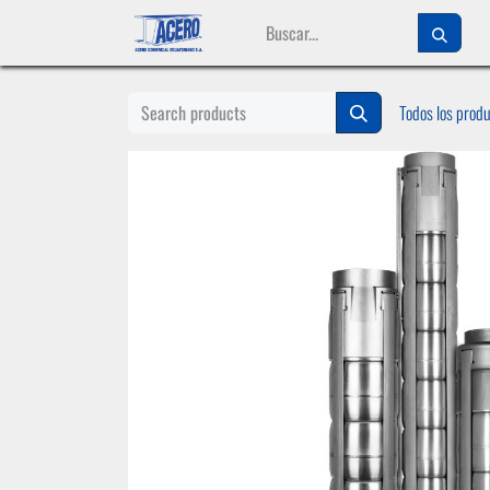
Ir al contenido
Todos los prod