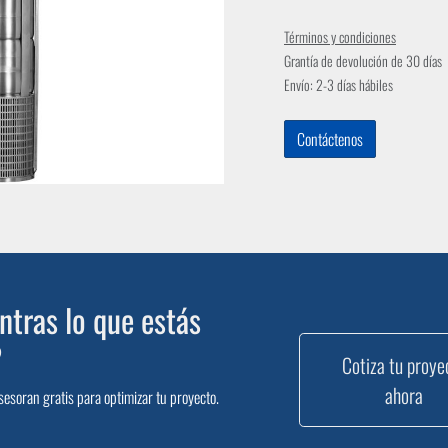
Términos y condiciones
Grantía de devolución de 30 días
Envío: 2-3 días hábiles
Contáctenos
tras lo que estás
?
Cotiza tu proye
ahora
sesoran gratis para optimizar tu proyecto.