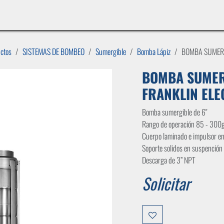
INICIO
LÍNEAS DE NEGOCIO
TIENDA
CASOS DE ÉXITO
CATÁLOGOS
EMPLE
uctos
SISTEMAS DE BOMBEO
Sumergible
Bomba Lápiz
BOMBA SUMERGI
BOMBA SUMERG
FRANKLIN ELE
Bomba sumergible de 6"
Rango de operación 85 - 30
Cuerpo laminado e impulsor en
Soporte solidos en suspenció
Descarga de 3” NPT
Solicitar