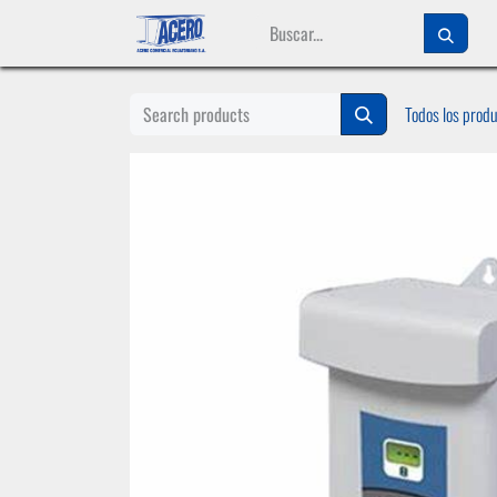
Ir al contenido
Todos los prod