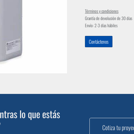
Términos y condiciones
Grantía de devolución de 30 días
Envío: 2-3 días hábiles
Contáctenos
tras lo que estás
?
Cotiza tu proye