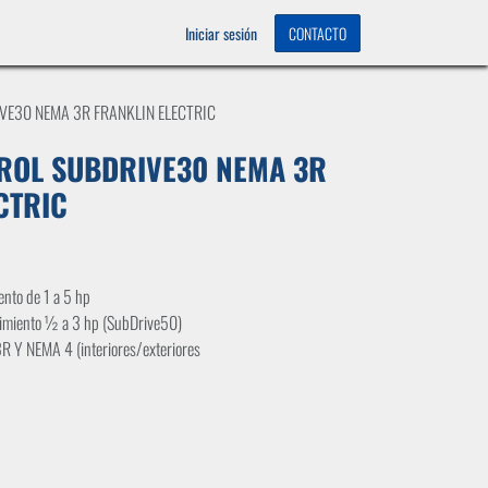
OS
0
Iniciar sesión
CONTACTO
VE30 NEMA 3R FRANKLIN ELECTRIC
ROL SUBDRIVE30 NEMA 3R
CTRIC
ento de 1 a 5 hp
imiento ½ a 3 hp (SubDrive50)
R Y NEMA 4 (interiores/exteriores