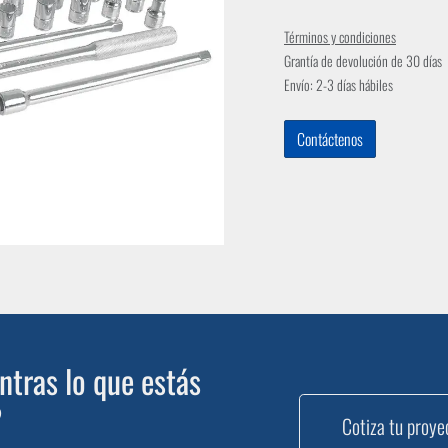
Términos y condiciones
Grantía de devolución de 30 días
Envío: 2-3 días hábiles
Contáctenos
tras lo que estás
?
Cotiza tu proye