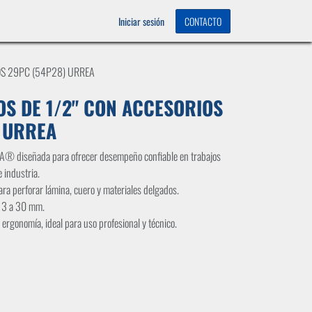
OS
0
Iniciar sesión
CONTACTO
OS 29PC (54P28) URREA
OS DE 1/2" CON ACCESORIOS
 URREA
A® diseñada para ofrecer desempeño confiable en trabajos
 industria.
ra perforar lámina, cuero y materiales delgados.
e 3 a 30 mm.
 ergonomía, ideal para uso profesional y técnico.