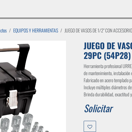
INICIO
LÍNEAS DE NEGOCIO
TIENDA
CASOS DE ÉXITO
CATÁLOGOS
EMPLE
uctos
EQUIPOS Y HERRAMIENTAS
JUEGO DE VASOS DE 1/2" CON ACCESORI
JUEGO DE VAS
29PC (54P28)
Herramienta profesional URRE
de mantenimiento, instalación e
Fabricado en acero templado pa
Incluye múltiples diámetros d
Brinda durabilidad, exactitud y
Solicitar