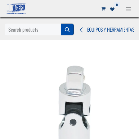
Ir al contenido
0
EQUIPOS Y HERRAMIENTAS