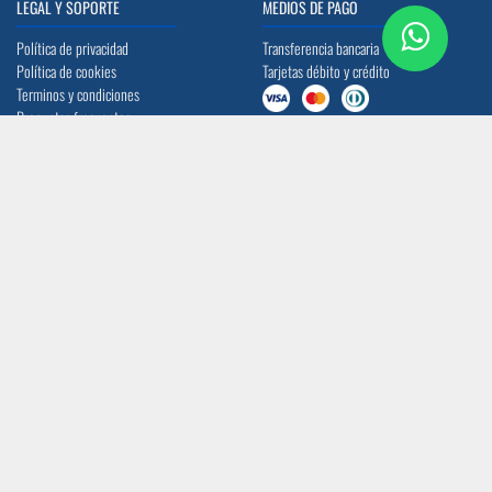
LEGAL Y SOPORTE
MEDIOS DE PAGO
Política de privacidad
Transferencia bancaria
Política de cookies
Tarjetas débito y crédito
Terminos y condiciones
Preguntas frecuentes
UBICACIÓN
CONTACTO
Quito: Av. La Prensa N45-14 y
info@acerocomercial.com
Telégrafo 1
(02) 2454 333 / (04) 3811 280
Guayaquil: Av. Juan Tanca Marengo Km
17
SÍGUENOS
CERTIFICACIÓN ISO 9001:2015