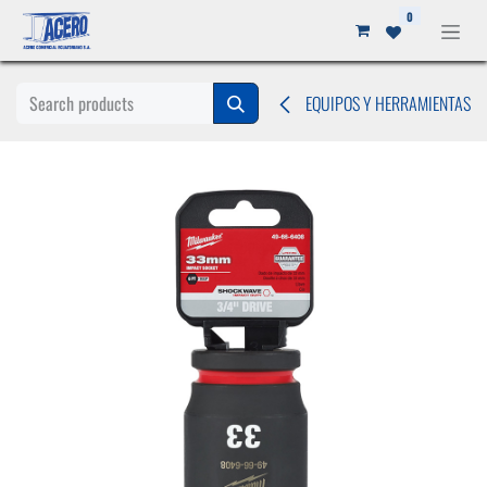
Ir al contenido
0
EQUIPOS Y HERRAMIENTAS